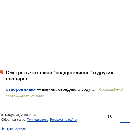
Смотреть что такое "оздоровляння" в других
словарях:
оздоровляння
— іменник середнього роду …
Орфографічний
словник української мови
© Академик, 2000-2026
18+
Обратная связь:
Техподдержка
,
Реклама на сайте
👣 Путешествия