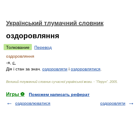
Український тлумачний словник
оздоровляння
Толкование
Перевод
оздоровляння
-я,
с.
Дія і стан за знач.
оздоровляти
і
оздоровлятися
.
Великий тлумачний словник сучасної української мови. - "Перун"
.
2005
.
Игры ⚽
Поможем написать реферат
оздоровлюватися
оздоровляти