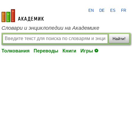
EN
DE
ES
FR
academic.ru
Словари и энциклопедии на Академике
Найти!
Толкования
Переводы
Книги
Игры ⚽